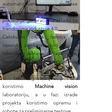
automatizovane procese
proizvodnje tehnologijama
poslednje generacije u skladu sa
trendovima industrije 4.0.
Celokupni ciklus razvoja do
isporuke završavate kod nas: od
tehničkog zahteva, razrade ideje,
testiranja, dizajna, konstruisanja,
montaže i puštanja u rad.
U fazi ugovaranja poslova
koristimo
Machine vision
laboratoriju, a u fazi izrade
projekta koristimo opremu i
robote za preliminarne testove.