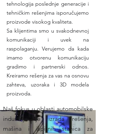
tehnologija poslednje generacije i
tehničkim rešenjima isporučujemo
proizvode visokog kvaliteta.
Sa klijentima smo u svakodnevnoj
komunikaciji i uvek na
raspolaganju. Verujemo da kada
imamo otvorenu komunikaciju
gradimo i partnerski odnos.
Kreiramo rešenja za vas na osnovu
zahteva, uzoraka i 3D modela
proizvoda.
Naš fokus u oblasti automobilske
industrije je izrada rešenja,
mašina i ispitnih stanica za