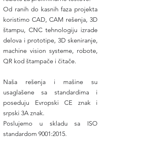
Od ranih do kasnih faza projekta
koristimo CAD, CAM rešenja, 3D
štampu, CNC tehnologiju izrade
delova i prototipe, 3D skeniranje,
machine vision systeme, robote,
QR kod štampače i čitače.
Naša rešenja i mašine su
usaglašene sa standardima i
poseduju Evropski CE znak i
srpski 3A znak.
Poslujemo u skladu sa ISO
standardom 9001:2015.