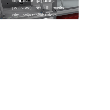
(kontrola praga pucanja
proizvoda), impuls life mašine
(simulacija realnih uslova
kojim su proizvodi izloženi),
vision sistemi (kontrola
delova industrijskim
kamerama i senzorima),
robotske ispitne stanice za
višestruku kontrolu jednog
proizvoda, kontrola QR i Bar-
kodova.