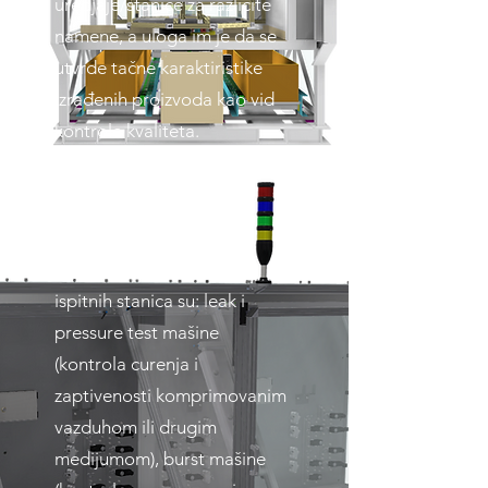
uredjaje/stanice za različite
namene, a uloga im je da se
utvrde tačne karaktiristike
izrađenih proizvoda kao vid
kontrole kvaliteta.
Neki od vidova kontrole
ispitnih stanica su: leak i
pressure test mašine
(kontrola curenja i
zaptivenosti komprimovanim
vazduhom ili drugim
medijumom), burst mašine