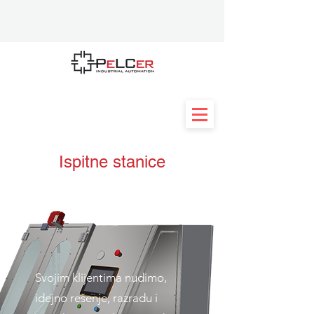
Ispitne stanice
Svojim klijentima nudimo,
idejno rešenje, razradu i