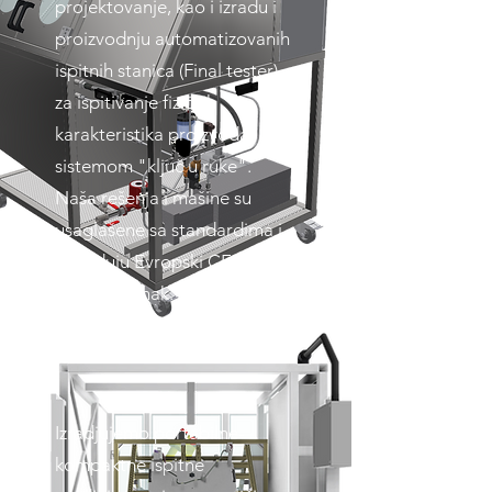
projektovanje, kao i izradu i
proizvodnju automatizovanih
ispitnih stanica (Final tester)
za ispitivanje fizičkih
karakteristika proizvoda,
sistemom "ključ u ruke".
Naša rešenja i mašine su
usaglašene sa standardima i
poseduju Evropski CE znak i
srpski 3A znak.
Izradjujemo portabilne-
kompaktne ispitne