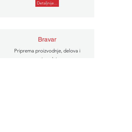
Detaljnije...
Bravar
Priprema proizvodnje, delova i
proizvodnja.
Detaljnije...
Ostala zanimanja i poslovi
Ukoliko među otvorenim pozicijama
ne pronalazite onu za koju ste