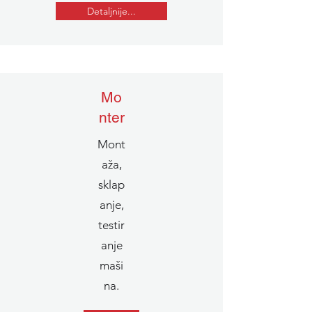
Detaljnije...
Mo
nter
Mont
aža,
sklap
anje,
testir
anje
maši
na.