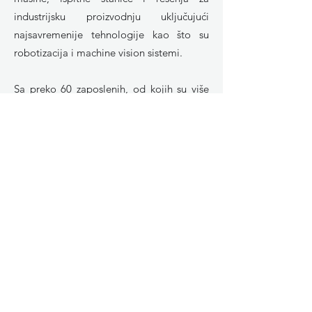
industrijsku proizvodnju uključujući
najsavremenije tehnologije kao što su
robotizacija i machine vision sistemi.
Sa preko 60 zaposlenih, od kojih su više
od polovine inženjeri, kompletno
opremljenom proizvodnjom i alatnicom,
konstantnim praćenjem inovacija na
tržištu, uvek stojimo na raspolaganju
našim kupcima, zajedno sa njima
kreiramo rešenja jer su oni ti koji najviše
znaju o svom proizvodu a mi o tome kako
da se kreira rešenje koje će unaprediti
njihovu proizvodnju.
Zadovoljstvo svih zaposlenih je kada na
kraju projekta vidimo rezultate i kako se
ideja pretvorila u rešenje ili proizvod.