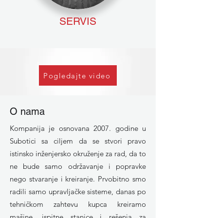
SERVIS
Pogledajte video
O nama
Kompanija je osnovana 2007. godine u
Subotici sa ciljem da se stvori pravo
istinsko inženjersko okruženje za rad, da to
ne bude samo održavanje i popravke
nego stvaranje i kreiranje. Prvobitno smo
radili samo upravljačke sisteme, danas po
tehničkom zahtevu kupca kreiramo
mašine, ispitne stanice i rešenja za